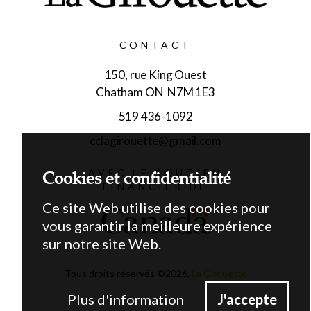
CONTACT
150, rue King Ouest
Chatham ON N7M 1E3
519 436-1092
cclagirouette@gmail.com
Cookies et confidentialité
AVEC LE SOUTIEN
FINANCIER DE
Ce site Web utilise des cookies pour
vous garantir la meilleure expérience
sur notre site Web.
Tous droits réservés ©
2026
,
La Girouette
Plus d'information
J'accepte