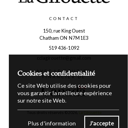
CONTACT
150, rue King Ouest
Chatham ON N7M 1E3
519 436-1092
cclagirouette@gmail.com
Cookies et confidentialité
AVEC LE SOUTIEN
FINANCIER DE
Ce site Web utilise des cookies pour
vous garantir la meilleure expérience
sur notre site Web.
Tous droits réservés ©
2026
,
La Girouette
Plus d'information
J'accepte