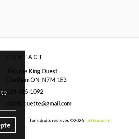
CONTACT
150, rue King Ouest
Chatham ON N7M 1E3
519 436-1092
ite
cclagirouette@gmail.com
Tous droits réservés ©
2026
,
La Girouette
epte