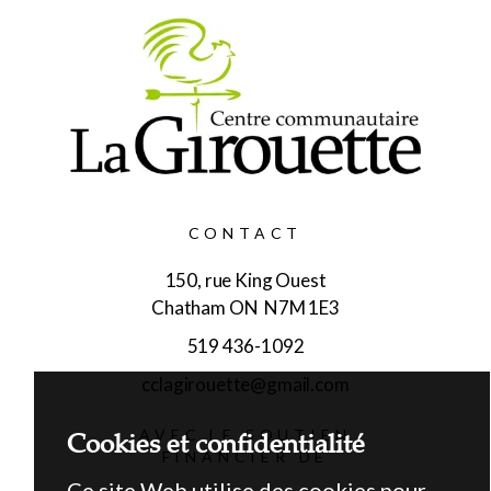
CONTACT
150, rue King Ouest
Chatham ON N7M 1E3
519 436-1092
cclagirouette@gmail.com
Cookies et confidentialité
AVEC LE SOUTIEN
FINANCIER DE
Ce site Web utilise des cookies pour