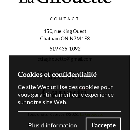
CONTACT
150, rue King Ouest
Chatham ON N7M 1E3
519 436-1092
cclagirouette@gmail.com
Cookies et confidentialité
AVEC LE SOUTIEN
FINANCIER DE
Ce site Web utilise des cookies pour
vous garantir la meilleure expérience
sur notre site Web.
Tous droits réservés ©
2026
,
La Girouette
Plus d'information
J'accepte